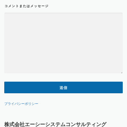
*
コメントまたはメッセージ
メ
ー
ル
ア
ド
レ
ス
*
送信
プライバシーポリシー
株式会社エーシーシステムコンサルティング