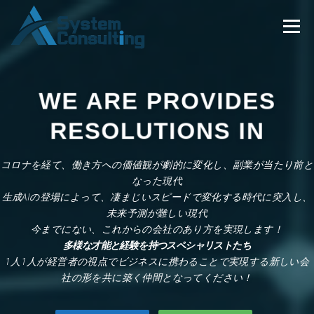
コ
ン
メニュー
テ
ン
ツ
へ
ホーム
企業理念
企業情報
サービス概要
ス
WE ARE PROVIDES
キ
ッ
RESOLUTIONS IN
プ
社長ブログ
お知らせ
お問い合わせ
コロナを経て、働き方への価値観が劇的に変化し、副業が当たり前と
なった現代
生成AIの登場によって、凄まじいスピードで変化する時代に突入し、
未来予測が難しい現代
今までにない、これからの会社のあり方を実現します！
多様な才能と経験を持つスペシャリストたち
1人1人が経営者の視点でビジネスに携わることで実現する新しい会
社の形を共に築く仲間となってください！