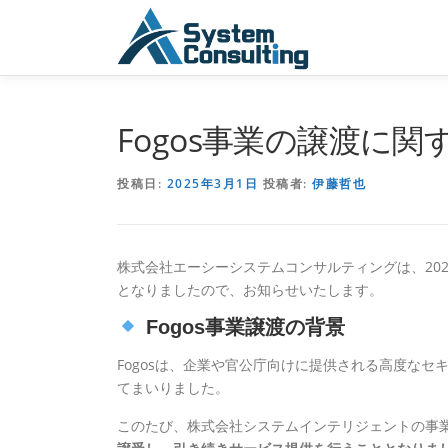
コ
ン
テ
ン
ツ
へ
Fogos事業の譲渡に
ス
キ
投稿日:
2025年3月1日
投稿者:
伊藤哲也
ッ
プ
株式会社エーシーシステムコンサルティングは、202
となりましたので、お知らせいたします。
Fogos事業譲渡の背景
Fogosは、企業や官公庁向けに提供される高度なセ
てまいりました。
このたび、株式会社システムインテリジェントの事業